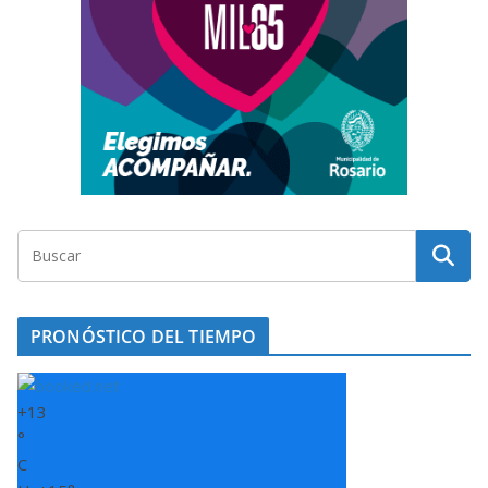
PRONÓSTICO DEL TIEMPO
+
13
°
C