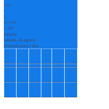
+
14
°
C
H:
+
16°
L:
+
5°
Rosario
Sábado, 08 Agosto
Previsión para 7 días
Do
Lun
Ma
Mi
Jue
Vie
m
r
é
+
1
+
1
+
1
+
9
+
1
+
13
7°
4°
3°
°
1°
°
+
5°
+
4°
+
4°
+
8
+
9°
+
9°
°