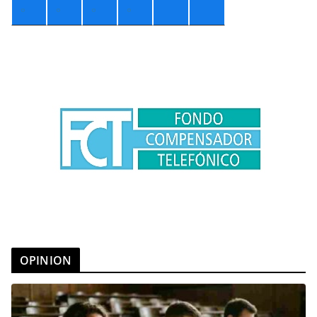
°
°
°
°
OPINION