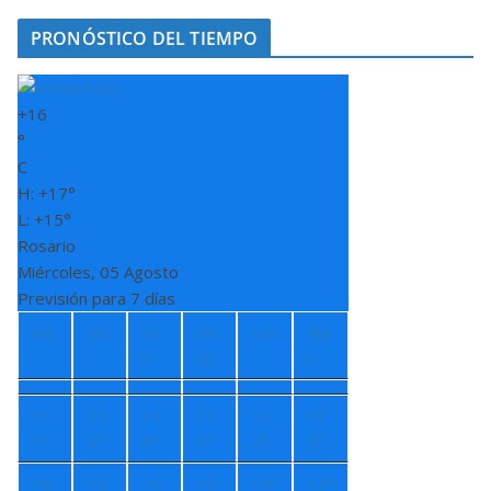
PRONÓSTICO DEL TIEMPO
+
16
°
C
H:
+
17°
L:
+
15°
Rosario
Miércoles, 05 Agosto
Previsión para 7 días
Jue
Vie
Sá
Do
Lun
Ma
b
m
r
+
1
+
1
+
1
+
1
+
1
+
1
7°
4°
4°
5°
2°
2°
+
8
+
5
+
6
+
5
+
4°
+
3°