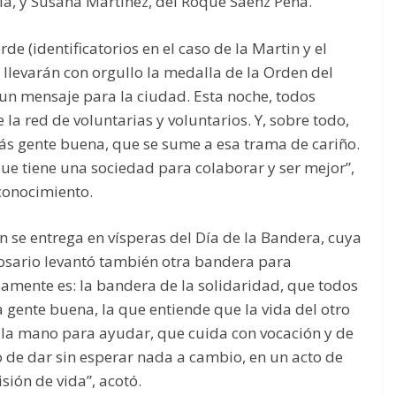
ela, y Susana Martínez, del Roque Sáenz Peña.
e (identificatorios en el caso de la Martin y el
) llevarán con orgullo la medalla de la Orden del
un mensaje para la ciudad. Esta noche, todos
la red de voluntarias y voluntarios. Y, sobre todo,
s gente buena, que se sume a esa trama de cariño.
que tiene una sociedad para colaborar y ser mejor”,
conocimiento.
ón se entrega en vísperas del Día de la Bandera, cuya
Rosario levantó también otra bandera para
amente es: la bandera de la solidaridad, que todos
la gente buena, la que entiende que la vida del otro
 la mano para ayudar, que cuida con vocación y de
 de dar sin esperar nada a cambio, en un acto de
ión de vida”, acotó.