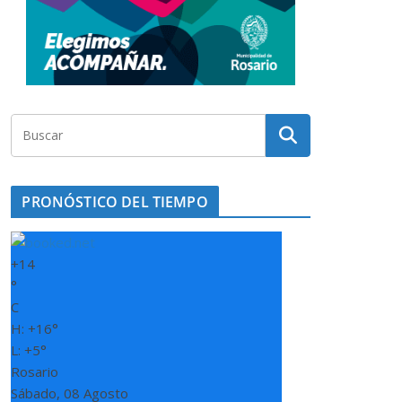
PRONÓSTICO DEL TIEMPO
+
14
°
C
H:
+
16°
L:
+
5°
Rosario
Sábado, 08 Agosto