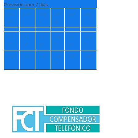
Previsión para 7 días
Do
Lun
Ma
Mi
Jue
Vie
m
r
é
+
1
+
1
+
1
+
9
+
1
+
13
7°
4°
3°
°
1°
°
+
5°
+
4°
+
4°
+
8
+
9°
+
9°
°