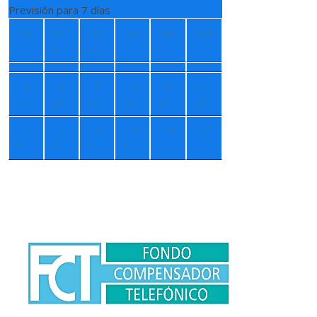
Previsión para 7 días
Vie
Sá
Do
Lun
Ma
Mié
b
m
r
+
1
+
1
+
1
+
1
+
1
+
1
4°
6°
5°
4°
3°
2°
+
7
+
7
+
4
+
4
+
4°
+
7°
°
°
°
°