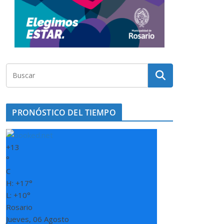
PRONÓSTICO DEL TIEMPO
+
13
°
C
H:
+
17°
L:
+
10°
Rosario
Jueves, 06 Agosto