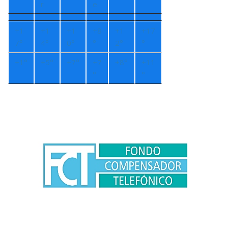
r
e
+
1
+
1
+
1
+
8
+
1
+
17
7°
4°
0°
°
2°
°
+
1°
+
5°
+
7°
+
7
+
8°
+
11
°
°