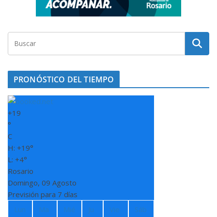
PRONÓSTICO DEL TIEMPO
+
19
°
C
H:
+
19°
L:
+
4°
Rosario
Domingo, 09 Agosto
Previsión para 7 días
Lun
Ma
Mié
Ju
Vie
Sáb