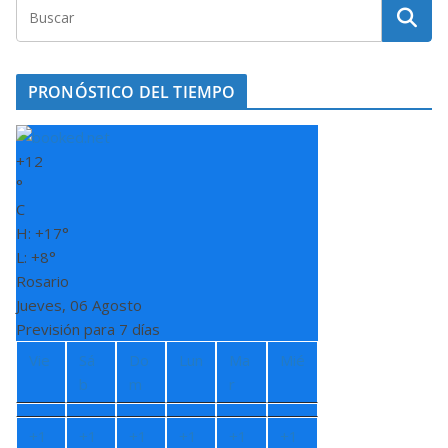
PRONÓSTICO DEL TIEMPO
+
12
°
C
H:
+
17°
L:
+
8°
Rosario
Jueves, 06 Agosto
Previsión para 7 días
Vie
Sá
Do
Lun
Ma
Mié
b
m
r
+
1
+
1
+
1
+
1
+
1
+
1