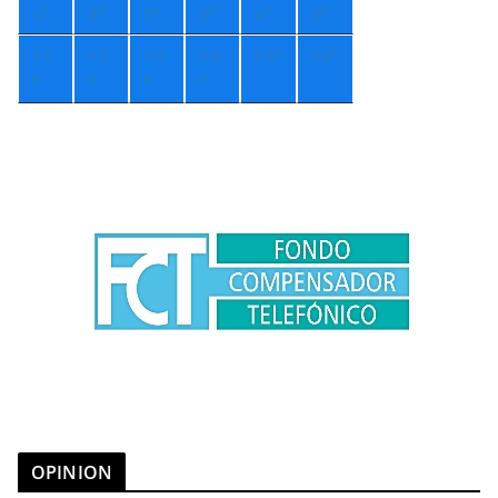
4°
4°
5°
3°
4°
3°
+
7
+
7
+
4
+
4
+
4°
+
6°
°
°
°
°
OPINION