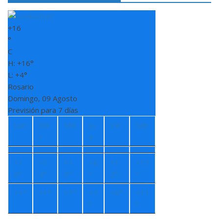
+
16
°
C
H:
+
16°
L:
+
4°
Rosario
Domingo, 09 Agosto
Previsión para 7 días
Lun
Ma
Mié
Ju
Vie
Sáb
r
e
+
1
+
1
+
1
+
8
+
1
+
17
6°
4°
0°
°
2°
°
+
1°
+
1°
+
7°
+
7
+
8°
+
11
°
°