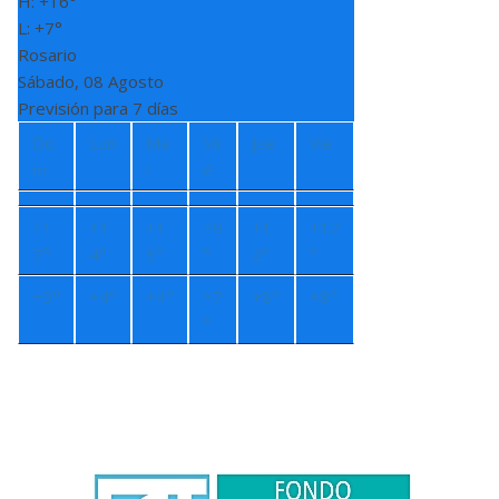
H:
+
16°
L:
+
7°
Rosario
Sábado, 08 Agosto
Previsión para 7 días
Do
Lun
Ma
Mi
Jue
Vie
m
r
é
+
1
+
1
+
1
+
9
+
1
+
12
7°
4°
3°
°
2°
°
+
5°
+
4°
+
4°
+
7
+
8°
+
8°
°