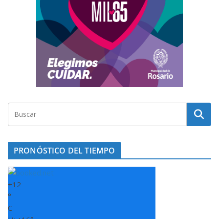
PRONÓSTICO DEL TIEMPO
+
12
°
C