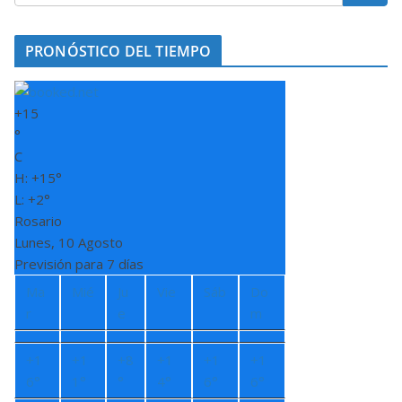
PRONÓSTICO DEL TIEMPO
+
15
°
C
H:
+
15°
L:
+
2°
Rosario
Lunes, 10 Agosto
Previsión para 7 días
Ma
Mié
Ju
Vie
Sáb
Do
r
e
m
+
1
+
1
+
8
+
1
+
1
+
1
6°
1°
°
4°
6°
6°