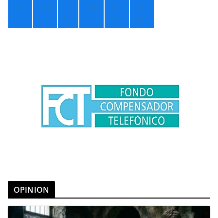
+
5°
+
7°
+
8
+
8°
+
1
+
1
°
2°
4°
OPINION