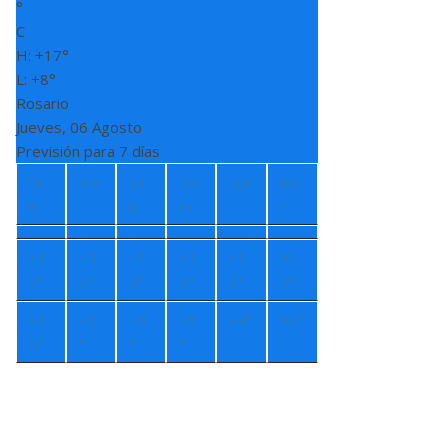
°
C
H:
+
17°
L:
+
8°
Rosario
Jueves, 06 Agosto
Previsión para 7 días
Mi
Vie
Sá
Do
Lun
Ma
é
b
m
r
+
1
+
1
+
1
+
1
+
1
+
1
7°
4°
4°
5°
2°
2°
+
1
+
5
+
6
+
5
+
4°
+
3°
5°
°
°
°