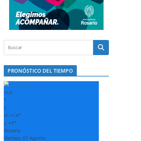
PRONÓSTICO DEL TIEMPO
+
13
°
C
H:
+
14°
L:
+
3°
Rosario
Viernes, 07 Agosto