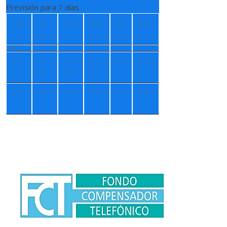
Previsión para 7 días
Sáb
Do
Lun
Ma
Mi
Jue
m
r
é
+
1
+
1
+
1
+
1
+
8
+
13
6°
5°
4°
1°
°
°
+
7°
+
4°
+
4°
+
4°
+
7
+
8°
°