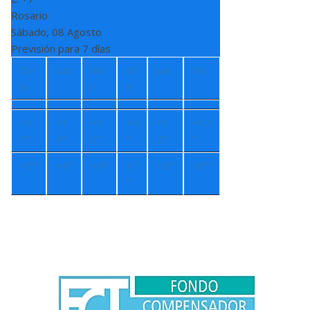
Rosario
Sábado, 08 Agosto
Previsión para 7 días
Do
Lun
Ma
Mi
Jue
Vie
m
r
é
+
1
+
1
+
1
+
9
+
1
+
12
7°
4°
3°
°
2°
°
+
5°
+
4°
+
4°
+
7
+
8°
+
8°
°