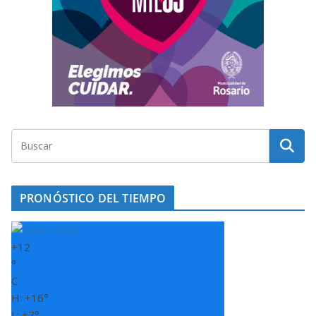
PRONÓSTICO DEL TIEMPO
+
12
°
C
H:
+
16°
L:
+
7°