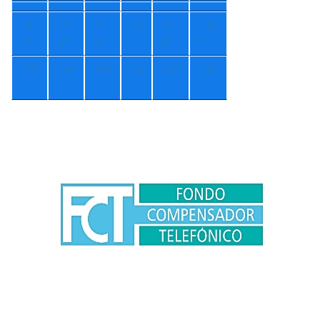
+
1
+
1
+
1
+
9
+
1
+
13
7°
4°
3°
°
1°
°
+
5°
+
4°
+
4°
+
8
+
9°
+
9°
°