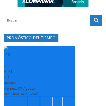
PRONÓSTICO DEL TIEMPO
+
13
°
C
H:
+
14°
L:
+
5°
Rosario
Viernes, 07 Agosto
Previsión para 7 días
Sáb
Do
Lun
Ma
Mi
Jue