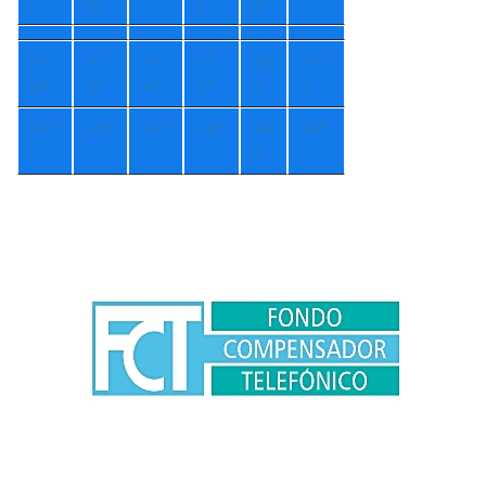
m
r
é
+
1
+
1
+
1
+
1
+
9
+
11
6°
5°
4°
3°
°
°
+
6°
+
5°
+
4°
+
4°
+
8
+
8°
°