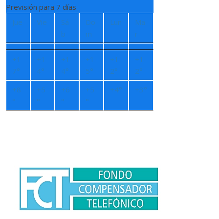
Previsión para 7 días
Jue
Vie
Sá
Do
Lun
Ma
b
m
r
+
1
+
1
+
1
+
1
+
1
+
1
7°
4°
4°
5°
2°
2°
+
8
+
5
+
6
+
5
+
4°
+
3°
°
°
°
°