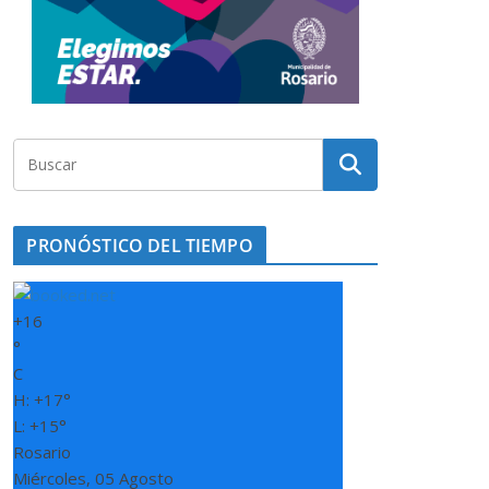
PRONÓSTICO DEL TIEMPO
+
16
°
C
H:
+
17°
L:
+
15°
Rosario
Miércoles, 05 Agosto