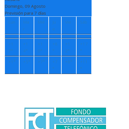
Domingo, 09 Agosto
Previsión para 7 días
Lun
Ma
Mié
Ju
Vie
Sáb
r
e
+
1
+
1
+
1
+
8
+
1
+
17
7°
4°
0°
°
2°
°
+
1°
+
5°
+
7°
+
7
+
8°
+
11
°
°