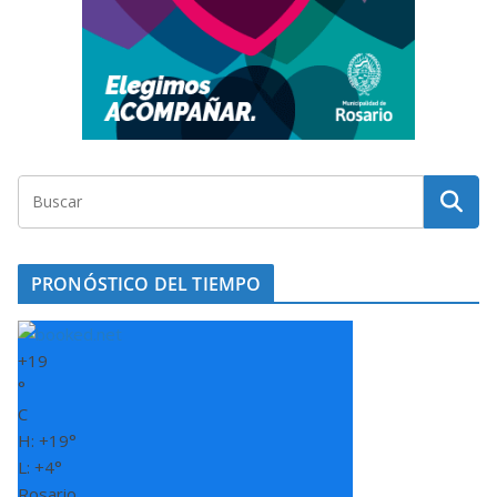
PRONÓSTICO DEL TIEMPO
+
19
°
C
H:
+
19°
L:
+
4°
Rosario