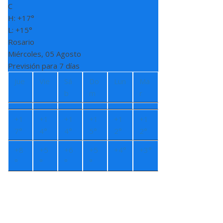
C
H:
+
17°
L:
+
15°
Rosario
Miércoles, 05 Agosto
Previsión para 7 días
Jue
Vie
Sá
Do
Lun
Ma
b
m
r
+
1
+
1
+
1
+
1
+
1
+
1
7°
4°
4°
5°
2°
2°
+
8
+
5
+
6
+
5
+
4°
+
3°
°
°
°
°