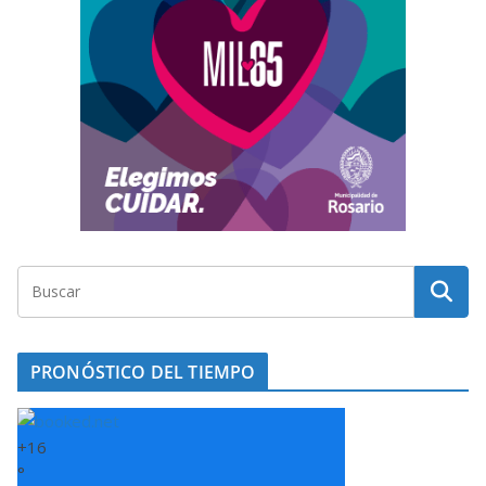
PRONÓSTICO DEL TIEMPO
+
16
°