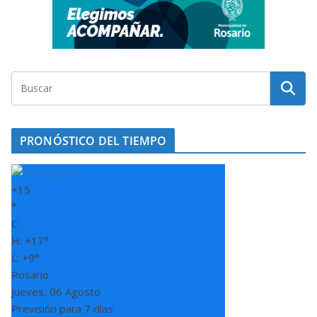
PRONÓSTICO DEL TIEMPO
+
15
°
C
H:
+
17°
L:
+
9°
Rosario
Jueves, 06 Agosto
Previsión para 7 días