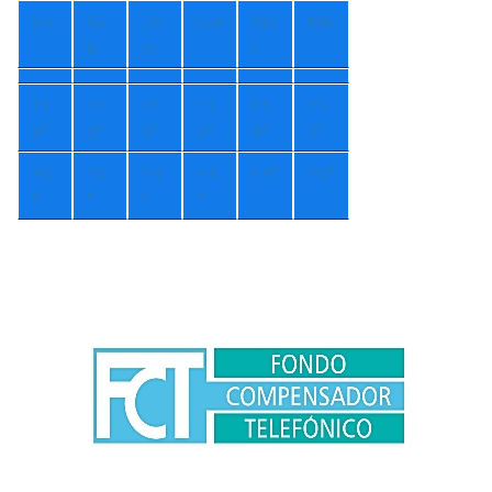
Vie
Sá
Do
Lun
Ma
Mié
b
m
r
+
1
+
1
+
1
+
1
+
1
+
1
4°
4°
5°
3°
4°
3°
+
5
+
6
+
4
+
4
+
4°
+
6°
°
°
°
°