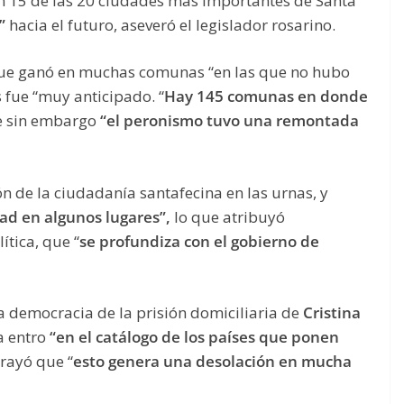
en 15 de las 20 ciudades más importantes de Santa
”
hacia el futuro, aseveró el legislador rosarino.
 que ganó en muchas comunas “en las que no hubo
 fue “muy anticipado. “
Hay 145 comunas en donde
ue sin embargo
“el peronismo tuvo una remontada
n de la ciudadanía santafecina en las urnas, y
ad en algunos lugares”,
lo que atribuyó
ítica, que “
se profundiza con el gobierno de
la democracia de la prisión domiciliaria de
Cristina
a entro
“en el catálogo de los países que ponen
brayó que “
esto genera una desolación en mucha