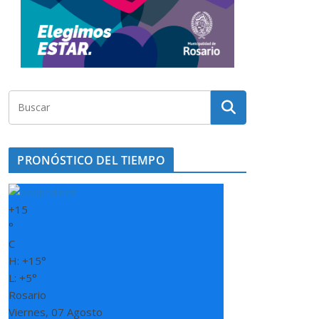
PRONÓSTICO DEL TIEMPO
+
15
°
C
H:
+
15°
L:
+
5°
Rosario
Viernes, 07 Agosto