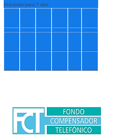
Previsión para 7 días
Sáb
Do
Lun
Ma
Mi
Jue
m
r
é
+
1
+
1
+
1
+
1
+
9
+
11
6°
5°
4°
3°
°
°
+
6°
+
5°
+
4°
+
4°
+
8
+
8°
°