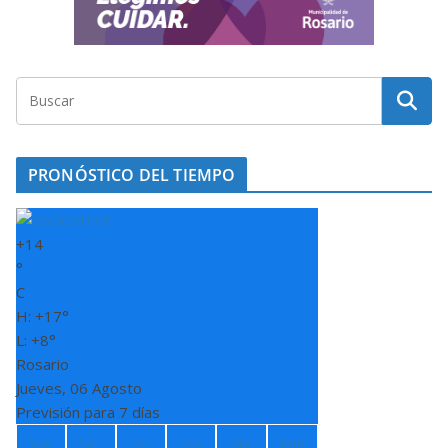
PRONÓSTICO DEL TIEMPO
+
14
°
C
H:
+
17°
L:
+
8°
Rosario
Jueves, 06 Agosto
Previsión para 7 días
Vie
Sá
Do
Lun
Ma
Mié