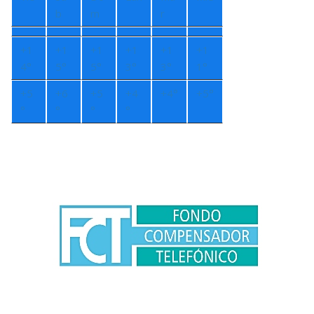
b
m
r
+
1
+
1
+
1
+
1
+
1
+
1
4°
5°
5°
3°
3°
1°
+
5
+
6
+
5
+
4
+
4°
+
5°
°
°
°
°