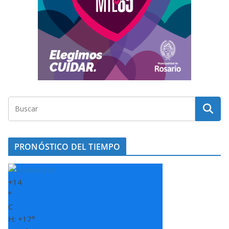
PRONÓSTICO DEL TIEMPO
+
14
°
C
H:
+
17°