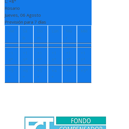
L:
+
8°
Rosario
Jueves, 06 Agosto
Previsión para 7 días
Vie
Sá
Do
Lun
Ma
Mié
b
m
r
+
1
+
1
+
1
+
1
+
1
+
1
4°
5°
5°
3°
3°
1°
+
5
+
6
+
5
+
4
+
4°
+
5°
°
°
°
°