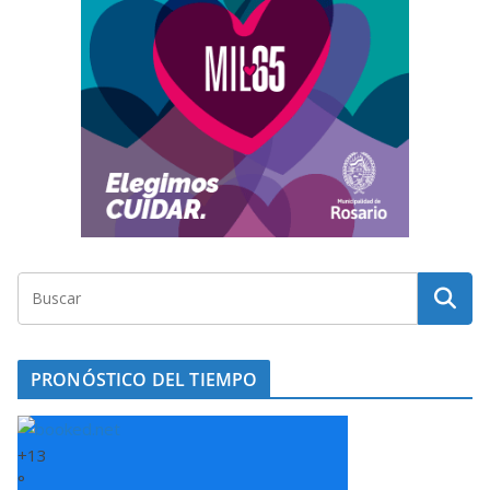
PRONÓSTICO DEL TIEMPO
+
13
°