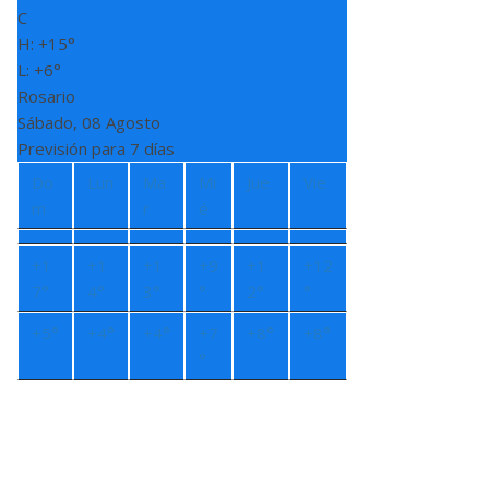
C
H:
+
15°
L:
+
6°
Rosario
Sábado, 08 Agosto
Previsión para 7 días
Do
Lun
Ma
Mi
Jue
Vie
m
r
é
+
1
+
1
+
1
+
9
+
1
+
12
7°
4°
3°
°
2°
°
+
5°
+
4°
+
4°
+
7
+
8°
+
8°
°