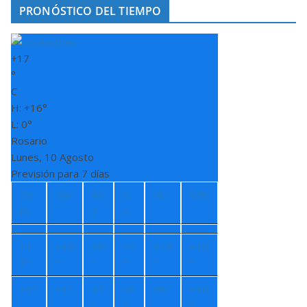
PRONÓSTICO DEL TIEMPO
+
17
°
C
H:
+
16°
L: 0°
Rosario
Lunes, 10 Agosto
Previsión para 7 días
Do
Mar
Mi
Ju
Vie
Sáb
m
é
e
+
1
+
16
+
9
+
9
+
13
+
16
7°
°
°
°
°
°
+
3°
+
1°
+
7
+
8
+
8°
+
10
°
°
°