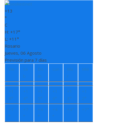
+
13
°
C
H:
+
17°
L:
+
11°
Rosario
Jueves, 06 Agosto
Previsión para 7 días
Vie
Sá
Do
Lun
Ma
Mié
b
m
r
+
1
+
1
+
1
+
1
+
1
+
1
4°
4°
5°
4°
3°
2°
+
7
+
7
+
4
+
4
+
4°
+
7°
°
°
°
°