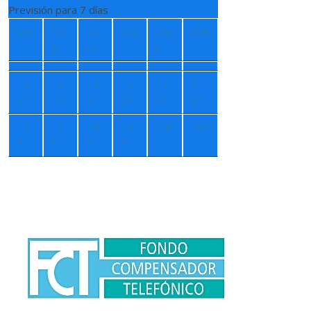
Previsión para 7 días
Vie
Sá
Do
Lun
Ma
Mié
b
m
r
+
1
+
1
+
1
+
1
+
1
+
1
4°
4°
5°
3°
4°
3°
+
5
+
6
+
4
+
4
+
4°
+
6°
°
°
°
°