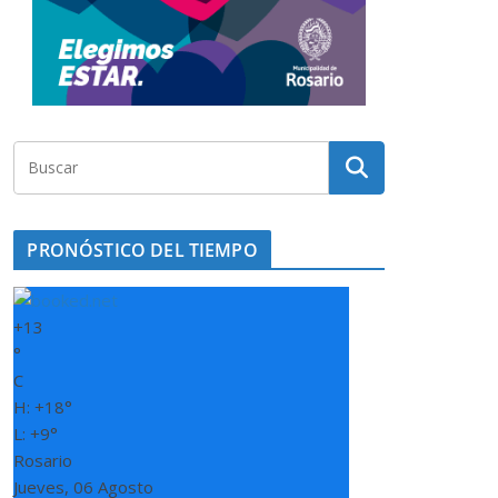
PRONÓSTICO DEL TIEMPO
+
13
°
C
H:
+
18°
L:
+
9°
Rosario
Jueves, 06 Agosto