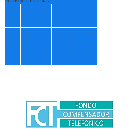
Previsión para 7 días
Do
Lun
Ma
Mi
Jue
Vie
m
r
é
+
1
+
1
+
1
+
9
+
1
+
13
7°
4°
3°
°
1°
°
+
5°
+
4°
+
4°
+
8
+
9°
+
9°
°