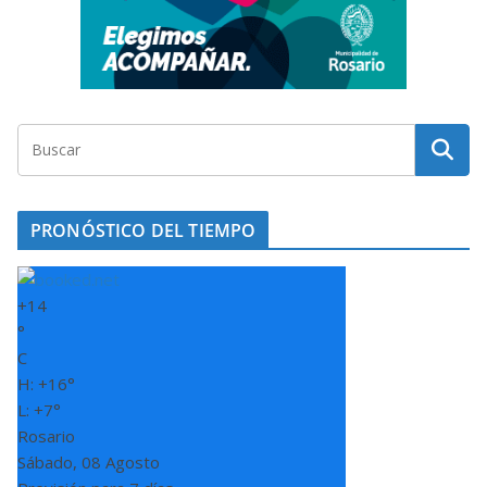
PRONÓSTICO DEL TIEMPO
+
14
°
C
H:
+
16°
L:
+
7°
Rosario
Sábado, 08 Agosto