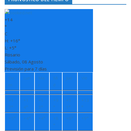
+
14
°
C
H:
+
16°
L:
+
5°
Rosario
Sábado, 08 Agosto
Previsión para 7 días
Do
Lun
Ma
Mi
Jue
Vie
m
r
é
+
1
+
1
+
1
+
9
+
1
+
13
7°
4°
3°
°
1°
°
+
5°
+
4°
+
4°
+
8
+
9°
+
9°
°