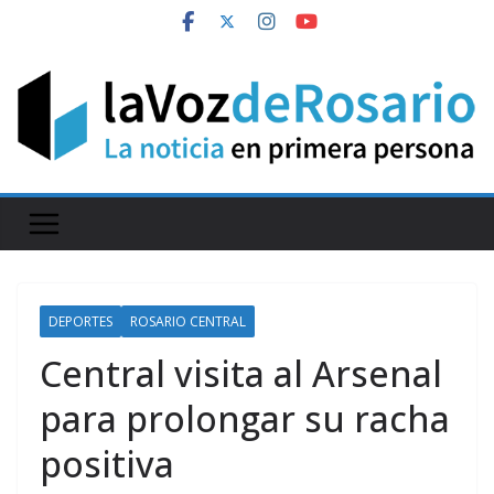
Skip
to
content
DEPORTES
ROSARIO CENTRAL
Central visita al Arsenal
para prolongar su racha
positiva