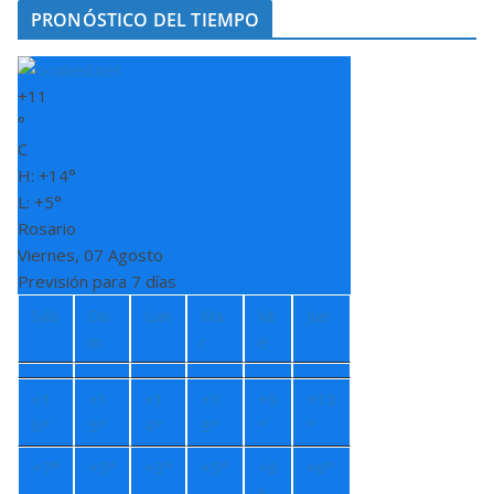
PRONÓSTICO DEL TIEMPO
+
11
°
C
H:
+
14°
L:
+
5°
Rosario
Viernes, 07 Agosto
Previsión para 7 días
Sáb
Do
Lun
Ma
Mi
Jue
m
r
é
+
1
+
1
+
1
+
1
+
9
+
13
6°
5°
4°
3°
°
°
+
7°
+
5°
+
3°
+
5°
+
8
+
8°
°