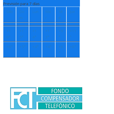
Previsión para 7 días
Sáb
Do
Lun
Ma
Mi
Jue
m
r
é
+
1
+
1
+
1
+
1
+
9
+
11
6°
5°
4°
3°
°
°
+
6°
+
5°
+
4°
+
4°
+
8
+
8°
°