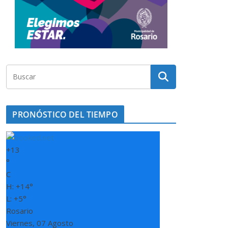
PRONÓSTICO DEL TIEMPO
+
13
°
C
H:
+
14°
L:
+
5°
Rosario
Viernes, 07 Agosto