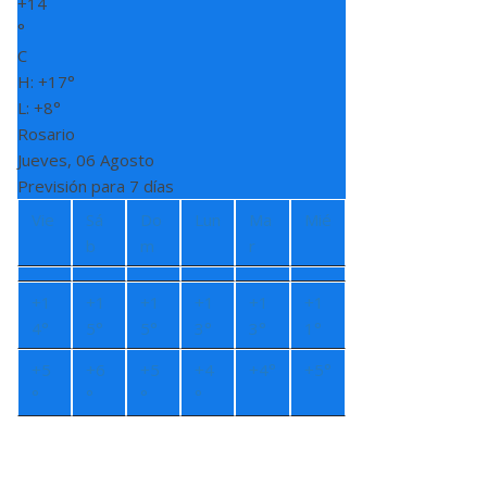
+
14
°
C
H:
+
17°
L:
+
8°
Rosario
Jueves, 06 Agosto
Previsión para 7 días
Vie
Sá
Do
Lun
Ma
Mié
b
m
r
+
1
+
1
+
1
+
1
+
1
+
1
4°
5°
5°
3°
3°
1°
+
5
+
6
+
5
+
4
+
4°
+
5°
°
°
°
°