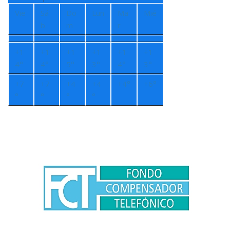
Vie
Sá
Do
Lun
Ma
Mié
b
m
r
+
1
+
1
+
1
+
1
+
1
+
1
4°
4°
5°
3°
4°
3°
+
7
+
7
+
4
+
4
+
4°
+
6°
°
°
°
°