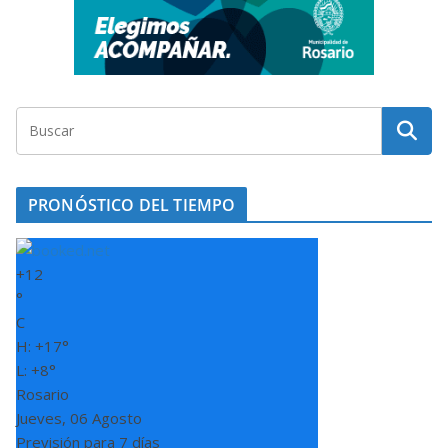
PRONÓSTICO DEL TIEMPO
+
12
°
C
H:
+
17°
L:
+
8°
Rosario
Jueves, 06 Agosto
Previsión para 7 días