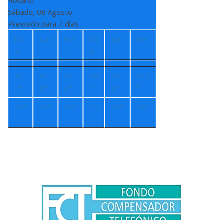
Rosario
Sábado, 08 Agosto
Previsión para 7 días
Do
Lun
Ma
Mi
Jue
Vie
m
r
é
+
1
+
1
+
1
+
9
+
1
+
12
7°
4°
3°
°
2°
°
+
5°
+
4°
+
4°
+
7
+
8°
+
8°
°