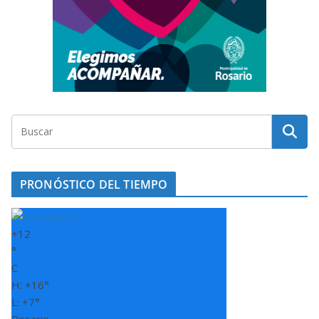
PRONÓSTICO DEL TIEMPO
+
12
°
C
H:
+
16°
L:
+
7°