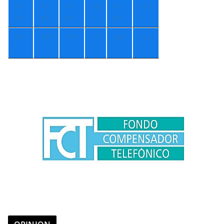
+
1
+
1
+
1
+
8
+
1
+
17
7°
4°
0°
°
2°
°
+
1°
+
5°
+
7°
+
7
+
8°
+
11
°
°