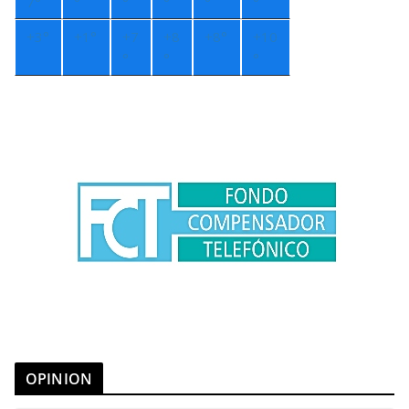
7°
°
°
°
°
°
+
3°
+
1°
+
7
+
8
+
8°
+
10
°
°
°
OPINION