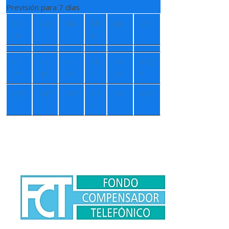
Previsión para 7 días
Do
Lun
Ma
Mi
Jue
Vie
m
r
é
+
1
+
1
+
1
+
9
+
1
+
12
7°
4°
3°
°
2°
°
+
5°
+
4°
+
4°
+
7
+
8°
+
8°
°