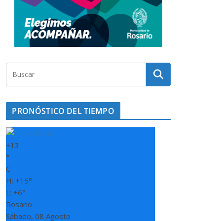
PRONÓSTICO DEL TIEMPO
+
13
°
C
H:
+
15°
L:
+
6°
Rosario
Sábado, 08 Agosto