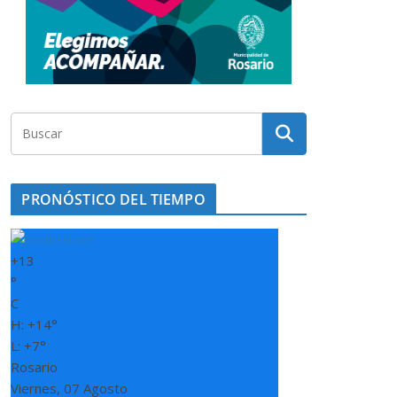
PRONÓSTICO DEL TIEMPO
+
13
°
C
H:
+
14°
L:
+
7°
Rosario
Viernes, 07 Agosto