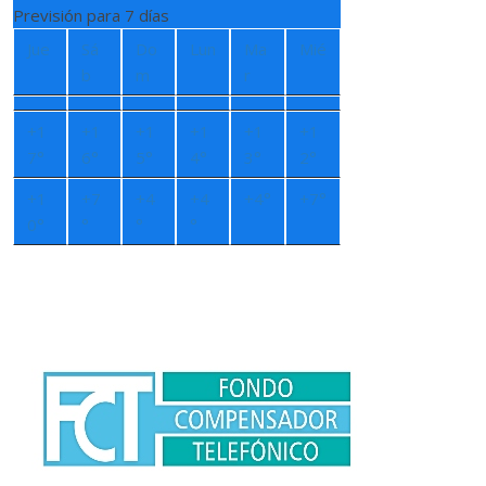
Previsión para 7 días
Jue
Sá
Do
Lun
Ma
Mié
b
m
r
+
1
+
1
+
1
+
1
+
1
+
1
7°
6°
5°
4°
3°
2°
+
1
+
7
+
4
+
4
+
4°
+
7°
0°
°
°
°