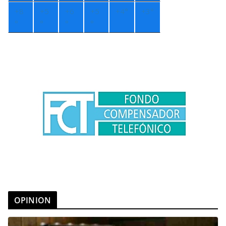
+
8
+
5
+
6
+
5
+
4°
+
3°
°
°
°
°
OPINION