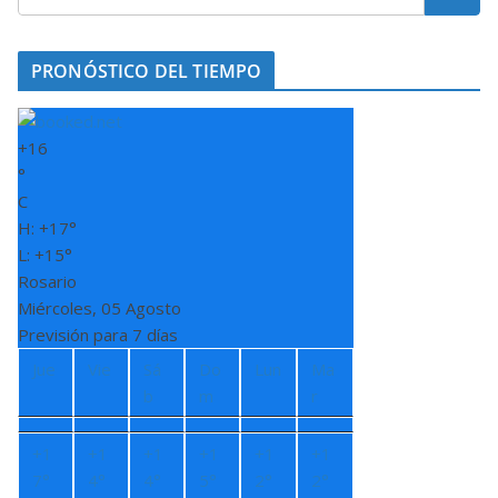
PRONÓSTICO DEL TIEMPO
+
16
°
C
H:
+
17°
L:
+
15°
Rosario
Miércoles, 05 Agosto
Previsión para 7 días
Jue
Vie
Sá
Do
Lun
Ma
b
m
r
+
1
+
1
+
1
+
1
+
1
+
1
7°
4°
4°
5°
2°
2°