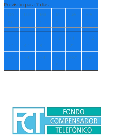
Previsión para 7 días
Do
Lun
Ma
Mi
Jue
Vie
m
r
é
+
1
+
1
+
1
+
9
+
1
+
12
7°
4°
3°
°
2°
°
+
5°
+
4°
+
4°
+
7
+
8°
+
8°
°