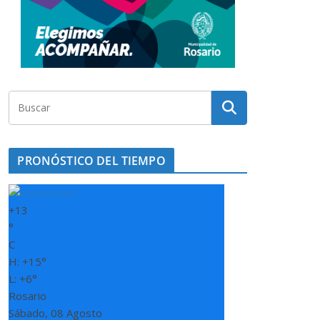
PRONÓSTICO DEL TIEMPO
+
13
°
C
H:
+
15°
L:
+
6°
Rosario
Sábado, 08 Agosto