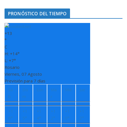
PRONÓSTICO DEL TIEMPO
+
13
°
C
H:
+
14°
L:
+
7°
Rosario
Viernes, 07 Agosto
Previsión para 7 días
Sá
Do
Lun
Ma
Mié
Jue
b
m
r
+
1
+
1
+
1
+
1
+
1
+
1
6°
5°
4°
2°
0°
2°