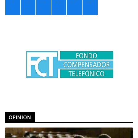
+
7
+
5
+
4
+
5
+
7°
+
8°
°
°
°
°
OPINION