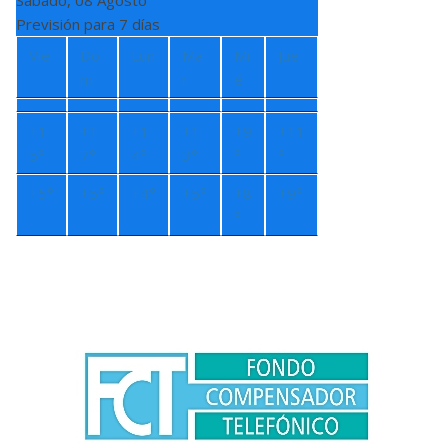
Sábado, 08 Agosto
Previsión para 7 días
Vie
Do
Lun
Ma
Mi
Jue
m
r
é
+
1
+
1
+
1
+
1
+
9
+
11
5°
7°
4°
3°
°
°
+
5°
+
5°
+
4°
+
5°
+
8
+
9°
°