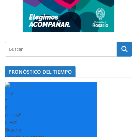
PRONÓSTICO DEL TIEMPO
+
13
°
C
H:
+
16°
L:
+
6°
Rosario