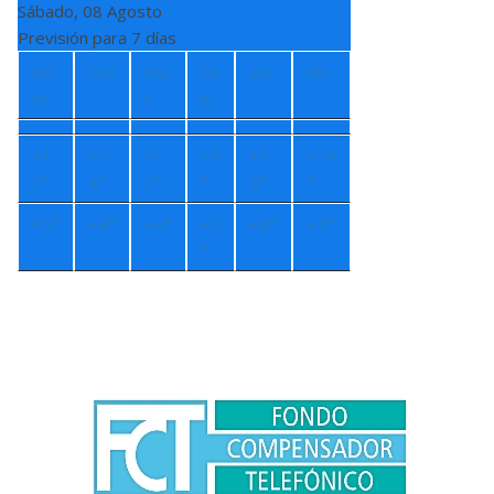
Sábado, 08 Agosto
Previsión para 7 días
Do
Lun
Ma
Mi
Jue
Vie
m
r
é
+
1
+
1
+
1
+
9
+
1
+
14
7°
4°
3°
°
3°
°
+
5°
+
4°
+
4°
+
7
+
8°
+
7°
°