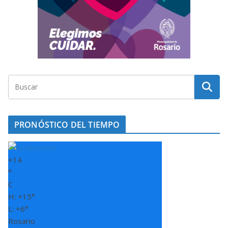
PRONÓSTICO DEL TIEMPO
+
14
°
C
H:
+
15°
L:
+
6°
Rosario