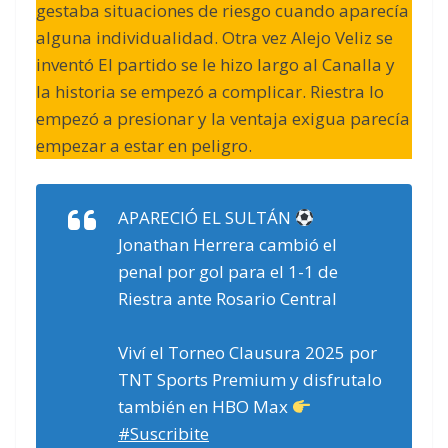
gestaba situaciones de riesgo cuando aparecía
alguna individualidad. Otra vez Alejo Veliz se
inventó El partido se le hizo largo al Canalla y
la historia se empezó a complicar. Riestra lo
empezó a presionar y la ventaja exigua parecía
empezar a estar en peligro.
APARECIÓ EL SULTÁN
Jonathan Herrera cambió el
penal por gol para el 1-1 de
Riestra ante Rosario Central
Viví el Torneo Clausura 2025 por
TNT Sports Premium y disfrutalo
también en HBO Max
#Suscribite