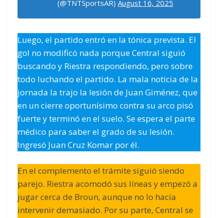
(@TNTSportsAR)
August 16, 2025
Luego, el partido entró en la tónica prevista. El
gol no modificó nada porque Central siguió
buscando y Riestra respondiendo, pero sobre
todo luchando el partido. La mala noticia de la
jornada la trajo la lesión de Juan Giménez, que
en un cierre oportunísimo contra su arco pisó
fuerte y terminó en el suelo. Se espera el parte
médico para saber el grado de su lesión.
Ingresó Juan Cruz Komar por él.
En el complemento el trámite siguió siendo
parejo. Riestra acomodó sus líneas y empezó a
jugar cerca de Broun, aunque no lo hacía
intervenir demasiado. Por su parte, Central se