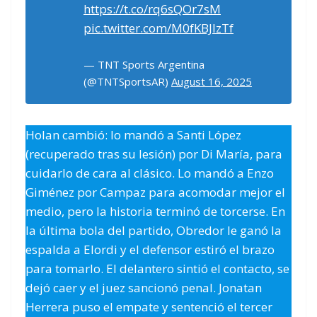
https://t.co/rq6sQOr7sM
pic.twitter.com/M0fKBJlzTf
— TNT Sports Argentina
(@TNTSportsAR)
August 16, 2025
Holan cambió: lo mandó a Santi López
(recuperado tras su lesión) por Di María, para
cuidarlo de cara al clásico. Lo mandó a Enzo
Giménez por Campaz para acomodar mejor el
medio, pero la historia terminó de torcerse. En
la última bola del partido, Obredor le ganó la
espalda a Elordi y el defensor estiró el brazo
para tomarlo. El delantero sintió el contacto, se
dejó caer y el juez sancionó penal. Jonatan
Herrera puso el empate y sentenció el tercer