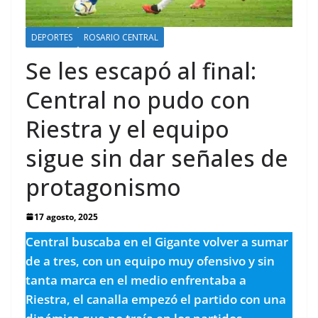
DEPORTES
ROSARIO CENTRAL
Se les escapó al final:
Central no pudo con
Riestra y el equipo
sigue sin dar señales de
protagonismo
17 agosto, 2025
Central buscaba en el Gigante volver a sumar
de a tres, con un equipo muy ofensivo y sin
tanta marca en el medio enfrentaba a
Riestra, el canalla empezó el partido con una