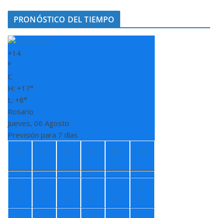
PRONÓSTICO DEL TIEMPO
+
14
°
C
H:
+
17°
L:
+
8°
Rosario
Jueves, 06 Agosto
Previsión para 7 días
Vie
Sá
Do
Lun
Ma
Mié
b
m
r
+
1
+
1
+
1
+
1
+
1
+
1
4°
5°
5°
3°
3°
1°
+
5
+
6
+
5
+
4
+
4°
+
5°