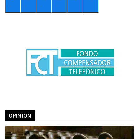
°
°
°
°
OPINION