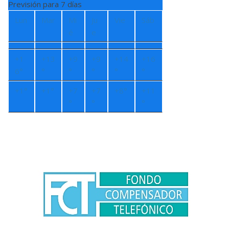
Previsión para 7 días
Lun
Mar
Mi
Ju
Vie
Sáb
é
e
+
1
+
13
+
9
+
9
+
14
+
16
6°
°
°
°
°
°
+
1°
+
1°
+
7
+
7
+
8°
+
11
°
°
°