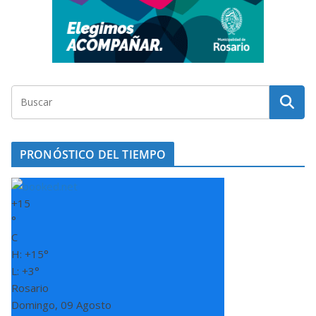
PRONÓSTICO DEL TIEMPO
+
15
°
C
H:
+
15°
L:
+
3°
Rosario
Domingo, 09 Agosto