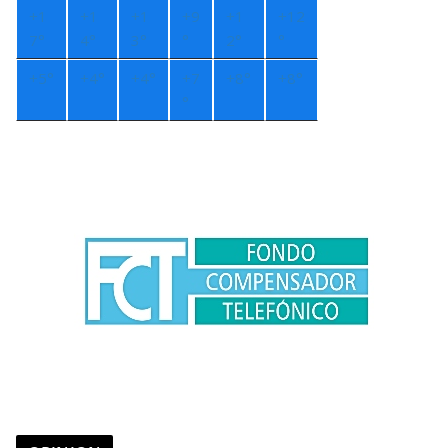
+
1
+
1
+
1
+
9
+
1
+
12
7°
4°
3°
°
2°
°
+
5°
+
4°
+
4°
+
7
+
8°
+
8°
°