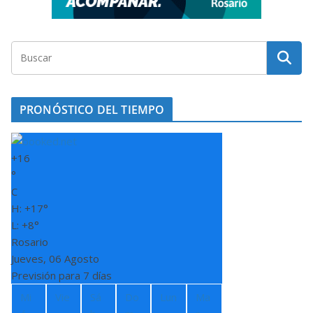
PRONÓSTICO DEL TIEMPO
+
16
°
C
H:
+
17°
L:
+
8°
Rosario
Jueves, 06 Agosto
Previsión para 7 días
Mi
Vie
Sá
Do
Lun
Ma