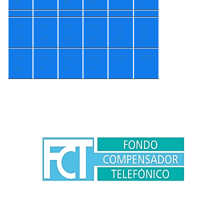
é
b
m
r
+
1
+
1
+
1
+
1
+
1
+
1
7°
4°
4°
5°
2°
2°
+
1
+
5
+
6
+
5
+
4°
+
3°
5°
°
°
°