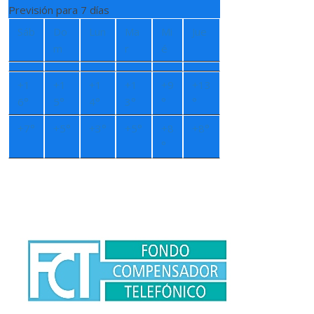
Previsión para 7 días
Sáb
Do
Lun
Ma
Mi
Jue
m
r
é
+
1
+
1
+
1
+
1
+
9
+
13
6°
5°
4°
3°
°
°
+
7°
+
5°
+
3°
+
5°
+
8
+
8°
°