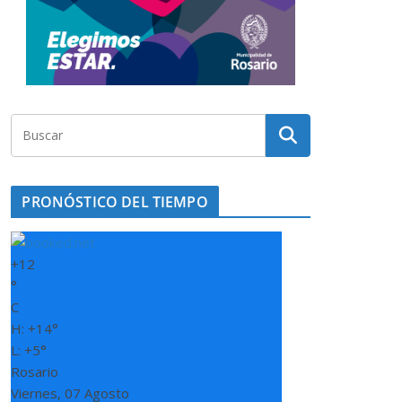
PRONÓSTICO DEL TIEMPO
+
12
°
C
H:
+
14°
L:
+
5°
Rosario
Viernes, 07 Agosto