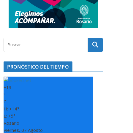
PRONÓSTICO DEL TIEMPO
+
13
°
C
H:
+
14°
L:
+
5°
Rosario
Viernes, 07 Agosto