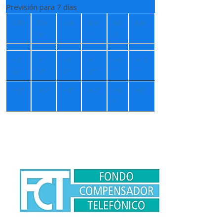
Previsión para 7 días
Sáb
Do
Lun
Ma
Mi
Jue
m
r
é
+
1
+
1
+
1
+
1
+
9
+
11
6°
5°
4°
3°
°
°
+
6°
+
5°
+
4°
+
4°
+
8
+
8°
°