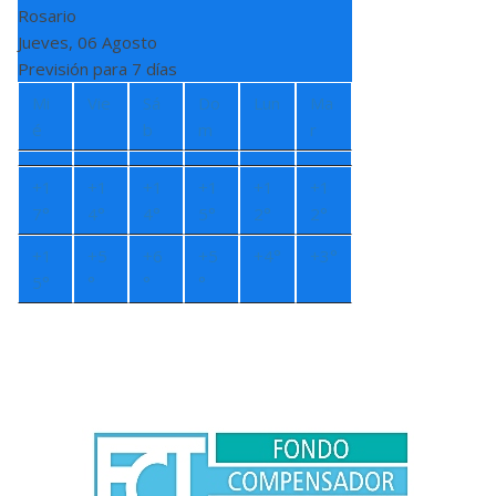
Rosario
Jueves, 06 Agosto
Previsión para 7 días
Mi
Vie
Sá
Do
Lun
Ma
é
b
m
r
+
1
+
1
+
1
+
1
+
1
+
1
7°
4°
4°
5°
2°
2°
+
1
+
5
+
6
+
5
+
4°
+
3°
5°
°
°
°