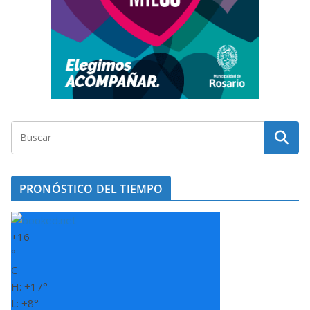
PRONÓSTICO DEL TIEMPO
+
16
°
C
H:
+
17°
L:
+
8°