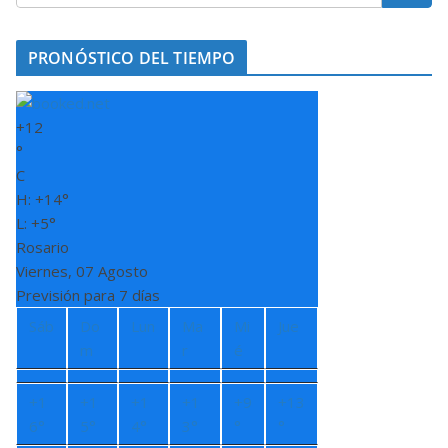
PRONÓSTICO DEL TIEMPO
+
12
°
C
H:
+
14°
L:
+
5°
Rosario
Viernes, 07 Agosto
Previsión para 7 días
Sáb
Do
Lun
Ma
Mi
Jue
m
r
é
+
1
+
1
+
1
+
1
+
9
+
13
6°
5°
4°
3°
°
°