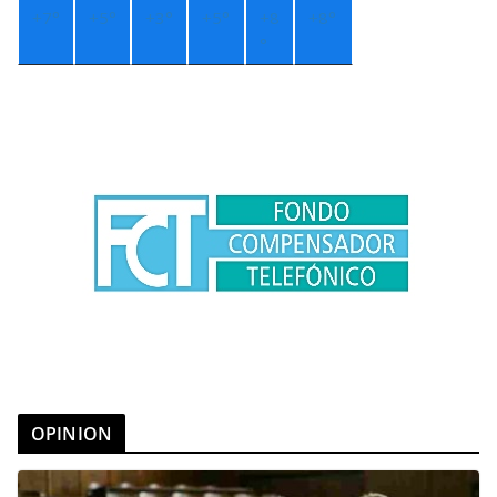
+
7°
+
5°
+
3°
+
5°
+
8
+
8°
°
OPINION